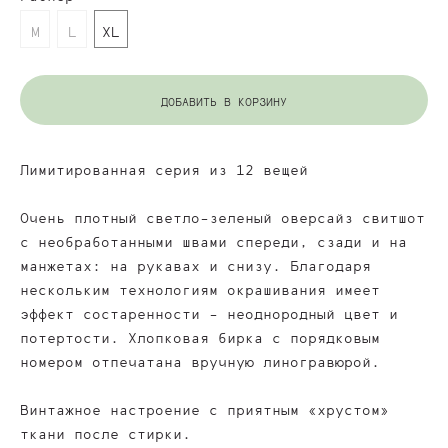
M
L
XL
ДОБАВИТЬ В КОРЗИНУ
Лимитированная серия из 12 вещей
Очень плотный светло-зеленый оверсайз свитшот
с необработанными швами спереди, сзади и на
манжетах: на рукавах и снизу. Благодаря
нескольким технологиям окрашивания имеет
эффект состаренности - неоднородный цвет и
потертости. Хлопковая бирка с порядковым
номером отпечатана вручную линогравюрой.
Винтажное настроение с приятным «хрустом»
ткани после стирки.