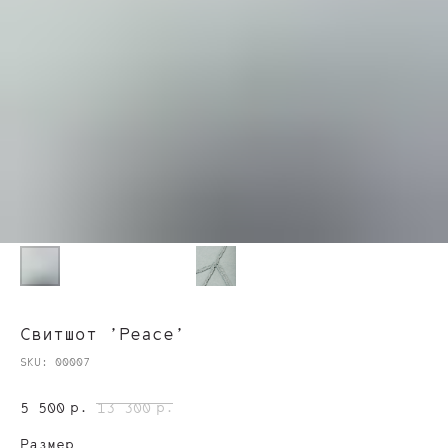
Свитшот 'Peace'
SKU:
00007
р.
р.
5 500
13 300
Размер